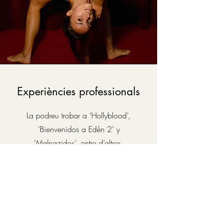
Experiències professionals
La podreu trobar a ‘Hollyblood’,
‘Bienvenidos a Edén 2’ y
‘Malnazidos’, entre d’altres.
Compagina el món cinematogràfic amb
les seves classes de dansa i
participacions com a ballarina.