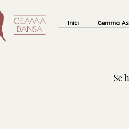
Inici
Gemma As
Se h